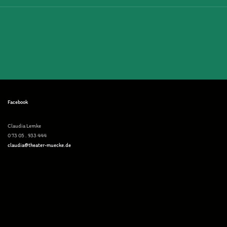
Facebook
Claudia Lemke
0 73 05 . 933 444
claudia@theater-muecke.de