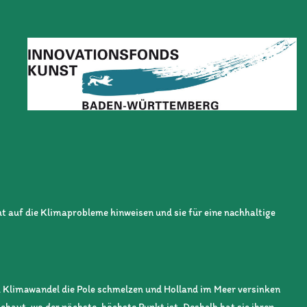
t auf die Klimaprobleme hinweisen und sie für eine nachhaltige
n Klimawandel die Pole schmelzen und Holland im Meer versinken
haut, wo der nächste, höchste Punkt ist. Deshalb hat sie ihren